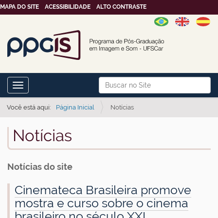
MAPA DO SITE
ACESSIBILIDADE
ALTO CONTRASTE
N
Busca
Toggle navigation
a
Busca Avançada…
v
Você está aqui:
Página Inicial
Notícias
e
Notícias
g
a
ç
Notícias do site
ã
Cinemateca Brasileira promove
o
mostra e curso sobre o cinema
brasileiro no século XXI