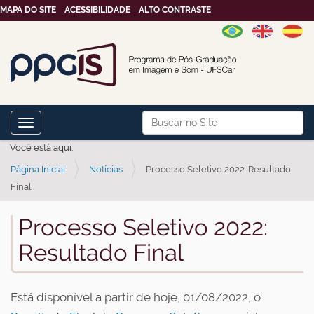
MAPA DO SITE
ACESSIBILIDADE
ALTO CONTRASTE
N
Busca
Toggle navigation
a
Busca Avançada…
Você está aqui:
v
Página Inicial
Notícias
Processo Seletivo 2022: Resultado
e
Final
g
a
Processo Seletivo 2022:
ç
Resultado Final
ã
o
Está disponível a partir de hoje, 01/08/2022, o