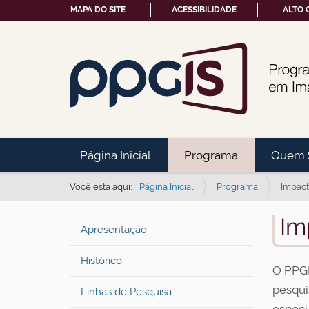
MAPA DO SITE
ACESSIBILIDADE
ALTO 
N
Página Inicial
Programa
Quem 
a
v
Você está aqui:
Página Inicial
Programa
Impact
e
Im
g
Apresentação
a
Histórico
ç
O PPGI
ã
pesqui
Linhas de Pesquisa
o