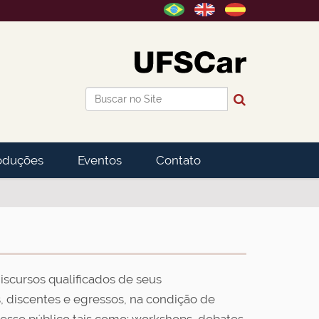
Busca
Busca Avançada…
oduções
Eventos
Contato
scursos qualificados de seus
 discentes e egressos, na condição de