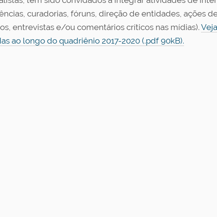
alistas, têm sido convidados a integrar atividades de int
ncias, curadorias, fóruns, direção de entidades, ações de 
os, entrevistas e/ou comentários críticos nas mídias).
Veja
das ao longo do quadriênio 2017-2020 (.pdf 90kB).