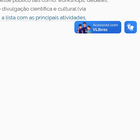
eresse público tais como: workshops, debates,
divulgação científica e cultural (via
 a lista com as principais atividades,