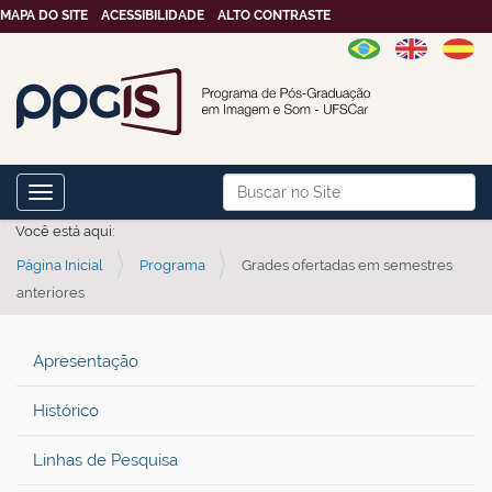
MAPA DO SITE
ACESSIBILIDADE
ALTO CONTRASTE
N
Busca
Toggle navigation
a
Busca Avançada…
Você está aqui:
v
Página Inicial
Programa
Grades ofertadas em semestres
e
anteriores
g
a
Apresentação
ç
ã
Histórico
o
Linhas de Pesquisa